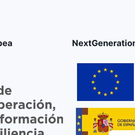
pea
NextGeneratio