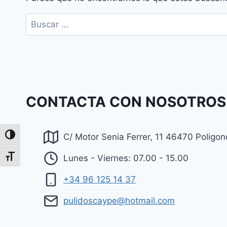
Buscar:
CONTACTA CON NOSOTROS
C/ Motor Senia Ferrer, 11 46470 Poligo
Alternar alto contraste
Lunes - Viernes: 07.00 - 15.00
Alternar tamaño de letra
+34 96 125 14 37
pulidoscaype@hotmail.com