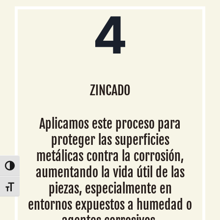
4
ZINCADO
Aplicamos este proceso para
proteger las superficies
metálicas contra la corrosión,
Alternar alto contraste
aumentando la vida útil de las
piezas, especialmente en
Alternar tamaño de letra
entornos expuestos a humedad o