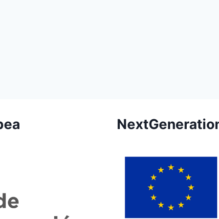
pea
NextGeneratio