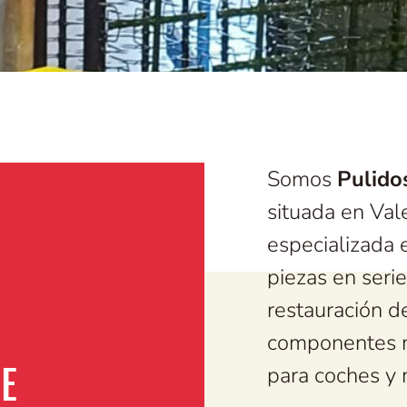
Somos
Pulido
situada en Val
especializada 
piezas en serie
restauración d
componentes m
para coches y 
E