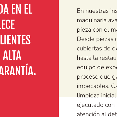
A EN EL
En nuestras in
maquinaria ava
LECE
pieza con el m
LIENTES
Desde piezas q
cubiertas de óx
 ALTA
hasta la resta
equipo de expe
ARANTÍA.
proceso que ga
impecables. Ca
limpieza inicia
ejecutado con 
atención al det