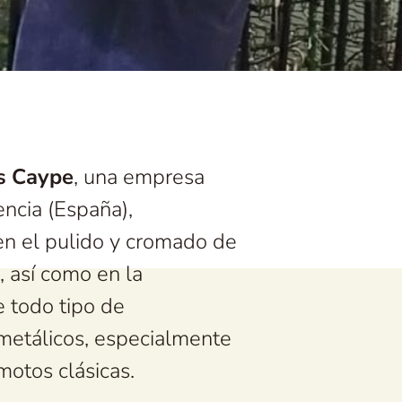
s Caype
, una empresa
encia (España),
en el pulido y cromado de
, así como en la
e todo tipo de
etálicos, especialmente
motos clásicas.