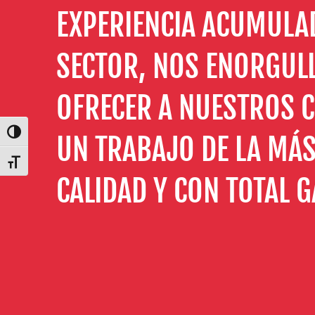
EXPERIENCIA ACUMULAD
SECTOR, NOS ENORGUL
OFRECER A NUESTROS C
Alternar alto contraste
UN TRABAJO DE LA MÁS
Alternar tamaño de letra
CALIDAD Y CON TOTAL G